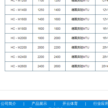
公司简介
|
产品展示
|
开云体育
|
行业应