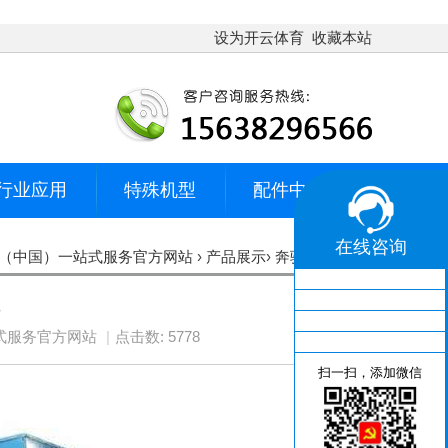
设为开云体育
收藏本站
行业应用
特殊机型
配件中心
在线咨询
云（中国）一站式服务官方网站
›
产品展示
›
奔驰发电机组
组
式服务官方网站
|
点击数: 5778
扫一扫，添加微信