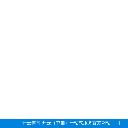
开云体育-开云（中国）一站式服务官方网站
|