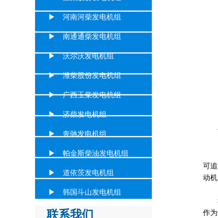
▶ 河南河柴发电机组
▶ 南通通柴发电机组
▶ 沃尔沃发电机组
▶ 潍柴股份发电机组
▶ 广西玉柴发电机组
▶ 济柴发电机组
▶ 奔驰发电机组
▶ 帕金斯柴油发电机组
MT
可追
▶ 道依茨发电机组
动机
▶ 韩国斗山发电机组
我公
联系我们
作为