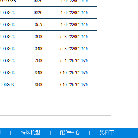
用
|
特殊机型
|
配件中心
|
资料下