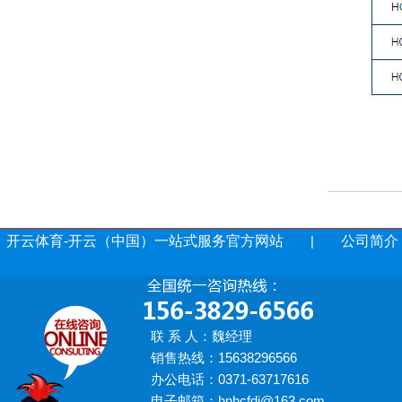
开云体育-开云（中国）一站式服务官方网站
|
公司简介
联 系 人：魏经理
销售热线：15638296566
办公电话：0371-63717616
电子邮箱：hnhcfdj@163.com