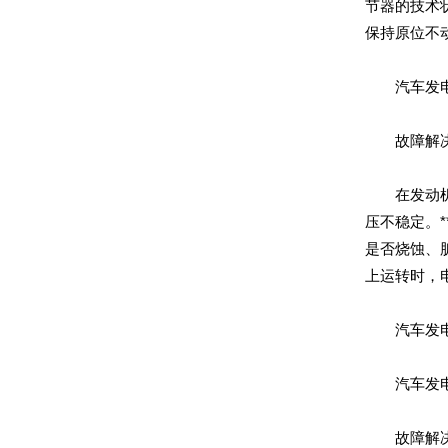
节器的技术
保持原位不
汽车发电
故障解决
在发动机怠
压不稳定。
是否烧蚀、
上运转时，
汽车发电机
汽车发电
故障解决