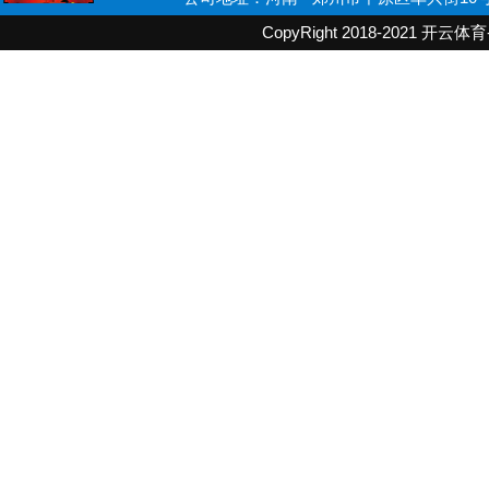
CopyRight 2018-2021
开云体育